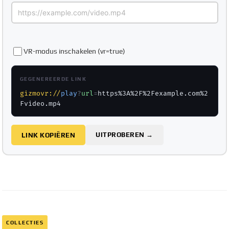
VR-modus inschakelen (vr=true)
GEGENEREERDE LINK
gizmovr://
play
?
url
=
https%3A%2F%2Fexample.com%2
Fvideo.mp4
UITPROBEREN →
LINK KOPIËREN
COLLECTIES