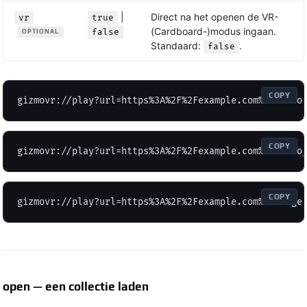
|
Direct na het openen de VR-
vr
true
(Cardboard-)modus ingaan.
false
OPTIONAL
Standaard:
.
false
COPY
gizmovr://play?url=https%3A%2F%2Fexample.com%2Fvideo
COPY
gizmovr://play?url=https%3A%2F%2Fexample.com%2Fvideo
COPY
gizmovr://play?url=https%3A%2F%2Fexample.com%2Fimage
open — een collectie laden