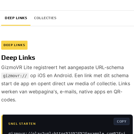
DEEP LINKS
COLLECTIES
DEEP LINKS
Deep Links
GizmoVR Lite registreert het aangepaste URL-schema
op iOS en Android. Een link met dit schema
gizmovr://
start de app en opent direct uw media of collectie. Links
werken van webpagina's, e-mails, native apps en QR-
codes.
COPY
SNEL STARTEN
gizmovr://play?url=https%3A%2F%2Fexample.com%2Fvi