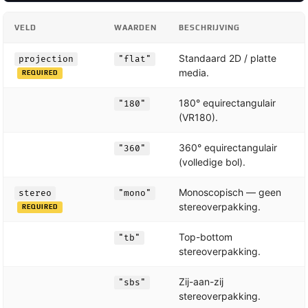
VELD
WAARDEN
BESCHRIJVING
Standaard 2D / platte
projection
"flat"
media.
REQUIRED
180° equirectangulair
"180"
(VR180).
360° equirectangulair
"360"
(volledige bol).
Monoscopisch — geen
stereo
"mono"
stereoverpakking.
REQUIRED
Top-bottom
"tb"
stereoverpakking.
Zij-aan-zij
"sbs"
stereoverpakking.