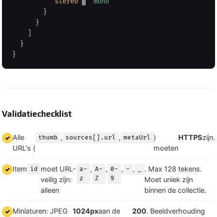
"stereo"
:
"mono"
}
}
]
}
}
Validatiechecklist
Alle
,
,
)
HTTPS
zijn.
thumb
sources[].url
metaUrl
URL's (
moeten
Item
moet URL-
,
,
,
,
. Max 128 tekens.
id
a-
A-
0-
-
_
z
Z
9
veilig zijn:
Moet uniek zijn
alleen
binnen de collectie.
Miniaturen: JPEG
1024px
aan de
200
. Beeldverhouding