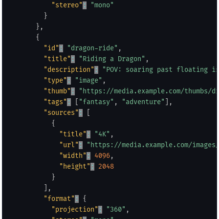
"stereo"
:
"mono"
}
}
,
{
"id"
:
"dragon-ride"
,
"title"
:
"Riding a Dragon"
,
"description"
:
"POV: soaring past floating i
"type"
:
"image"
,
"thumb"
:
"https://media.example.com/thumbs/d
"tags"
:
[
"fantasy"
,
"adventure"
]
,
"sources"
:
[
{
"title"
:
"4K"
,
"url"
:
"https://media.example.com/images
"width"
:
4096
,
"height"
:
2048
}
]
,
"format"
:
{
"projection"
:
"360"
,