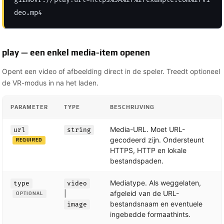
deo.mp4
play — een enkel media-item openen
Opent een video of afbeelding direct in de speler. Treedt optioneel
de VR-modus in na het laden.
PARAMETER
TYPE
BESCHRIJVING
Media-URL. Moet URL-
url
string
gecodeerd zijn. Ondersteunt
REQUIRED
HTTPS, HTTP en lokale
bestandspaden.
Mediatype. Als weggelaten,
type
video
|
afgeleid van de URL-
OPTIONAL
bestandsnaam en eventuele
image
ingebedde formaathints.