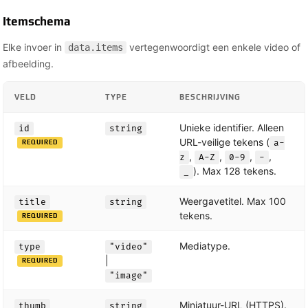
Itemschema
Elke invoer in
vertegenwoordigt een enkele video of
data.items
afbeelding.
VELD
TYPE
BESCHRIJVING
Unieke identifier. Alleen
id
string
URL-veilige tekens (
a-
REQUIRED
,
,
,
,
z
A-Z
0-9
-
). Max 128 tekens.
_
Weergavetitel. Max 100
title
string
tekens.
REQUIRED
Mediatype.
type
"video"
|
REQUIRED
"image"
Miniatuur-URL (HTTPS).
thumb
string