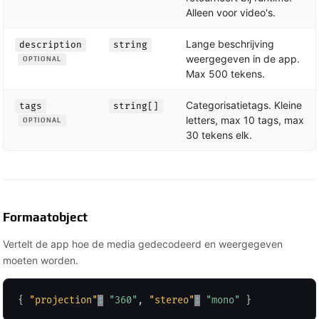
Alleen voor video's.
Lange beschrijving
description
string
weergegeven in de app.
OPTIONAL
Max 500 tekens.
Categorisatietags. Kleine
tags
string[]
letters, max 10 tags, max
OPTIONAL
30 tekens elk.
Formaatobject
Vertelt de app hoe de media gedecodeerd en weergegeven
moeten worden.
{
"projection"
:
"360"
,
"stereo"
:
"mono"
}