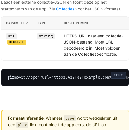
Laadt een externe collectie-JSON en toont deze op het
startscherm van de app. Zie
Collecties
voor het JSON-formaat.
PARAMETER
TYPE
BESCHRIJVING
HTTPS-URL naar een collectie-
url
string
JSON-bestand. Moet URL-
REQUIRED
gecodeerd zijn. Moet voldoen
aan de Collectiespecificatie.
COPY
gizmovr://open?url=https%3A%2F%2Fexample.com%2Fcolle
Formaatinferentie:
Wanneer
wordt weggelaten uit
type
een
-link, controleert de app eerst de URL op
play