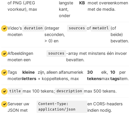
of PNG (JPEG
langste
KB
moet overeenkomen
voorkeur), max
kant,
met de media.
onder
Video's
(integer
of
(of
duration
sources
metaUrl
moeten
seconden,
beide)
> 0) en
bevatten.
Afbeeldingen
-array met minstens één invoer
sources
moeten een
bevatten.
Tags
kleine
zijn, alleen alfanumeriek
30
elk,
10
per
moeten
letters
+ koppeltekens, max
tekens
max
tags
item.
max 100 tekens;
max 500 tekens.
title
description
Serveer uw
en CORS-headers
Content-Type:
application/json
JSON met
indien nodig.