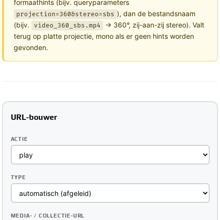
formaathints (bijv. queryparameters
), dan de bestandsnaam
projection=360&stereo=sbs
(bijv.
→ 360°, zij-aan-zij stereo). Valt
video_360_sbs.mp4
terug op platte projectie, mono als er geen hints worden
gevonden.
URL-bouwer
ACTIE
TYPE
MEDIA- / COLLECTIE-URL