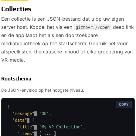
Collecties
Een collectie is een JSON-bestand dat u op uw eigen
server host. Koppel het via een
deep link
gizmovr://open
en de app laadt het als een doorzoekbare
mediabibliotheek op het startscherm. Gebruik het voor
afspeellijsten, thematische inhoud of elke groepering van
VR-media.
Rootschema
De JSON-envelop op het hoogste niveau.
COPY
{
"message"
:
"OK"
,
"data"
:
{
"title"
:
"My VR Collection"
,
"items"
:
[
 ... 
]