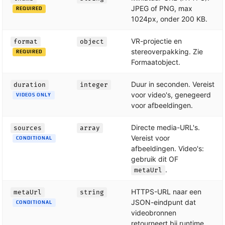
JPEG of PNG, max
REQUIRED
1024px, onder 200 KB.
VR-projectie en
format
object
stereoverpakking. Zie
REQUIRED
Formaatobject.
Duur in seconden. Vereist
duration
integer
voor video's, genegeerd
VIDEOS ONLY
voor afbeeldingen.
Directe media-URL's.
sources
array
Vereist voor
CONDITIONAL
afbeeldingen. Video's:
gebruik dit OF
.
metaUrl
HTTPS-URL naar een
metaUrl
string
JSON-eindpunt dat
CONDITIONAL
videobronnen
retourneert bij runtime.