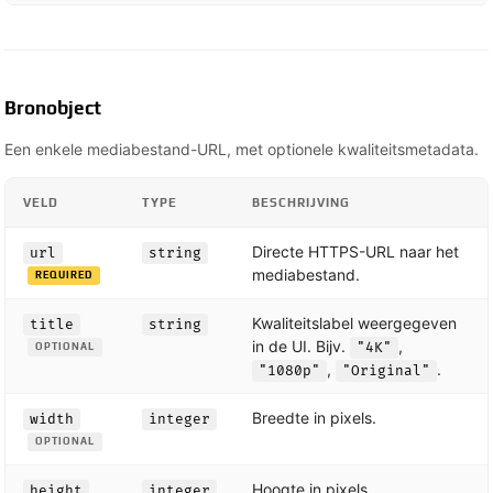
Bronobject
Een enkele mediabestand-URL, met optionele kwaliteitsmetadata.
VELD
TYPE
BESCHRIJVING
Directe HTTPS-URL naar het
url
string
mediabestand.
REQUIRED
Kwaliteitslabel weergegeven
title
string
in de UI. Bijv.
,
"4K"
OPTIONAL
,
.
"1080p"
"Original"
Breedte in pixels.
width
integer
OPTIONAL
Hoogte in pixels.
height
integer