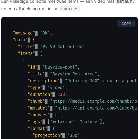
Een volledige collectie met twee items — een video met
metaUrl
en een afbeelding met inline
.
sources
COPY
{
"message"
:
"OK"
,
"data"
:
{
"title"
:
"My VR Collection"
,
"items"
:
[
{
"id"
:
"bayview-pool"
,
"title"
:
"Bayview Pool Area"
,
"description"
:
"Relaxing 360° view of a pool
"type"
:
"video"
,
"duration"
:
238
,
"thumb"
:
"https://media.example.com/thumbs/b
"metaUrl"
:
"https://api.example.com/video/ba
"sources"
:
[
]
,
"tags"
:
[
"relaxing"
,
"nature"
]
,
"format"
:
{
"projection"
:
"360"
,