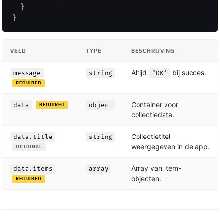
}
}
VELD
TYPE
BESCHRIJVING
Altijd
bij succes.
message
string
"OK"
REQUIRED
Container voor
data
object
REQUIRED
collectiedata.
Collectietitel
data.title
string
weergegeven in de app.
OPTIONAL
Array van Item-
data.items
array
objecten.
REQUIRED