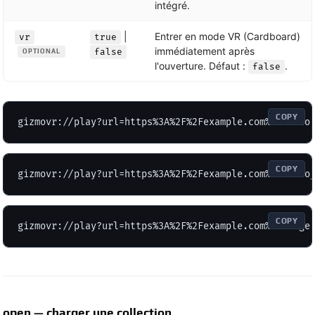
intégré.
|
Entrer en mode VR (Cardboard)
vr
true
immédiatement après
false
OPTIONAL
l'ouverture. Défaut :
.
false
COPY
gizmovr://play?url=https%3A%2F%2Fexample.com%2Fvideo
COPY
gizmovr://play?url=https%3A%2F%2Fexample.com%2Fvideo
COPY
gizmovr://play?url=https%3A%2F%2Fexample.com%2Fimage
open — charger une collection