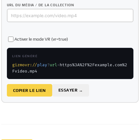
URL DU MÉDIA / DE LA COLLECTION
Activer le mode VR (vr=true)
LIEN GÉNÉRÉ
gizmovr://
play
?
url
=
https%3A%2F%2Fexample.com%2
Fvideo.mp4
ESSAYER →
COPIER LE LIEN