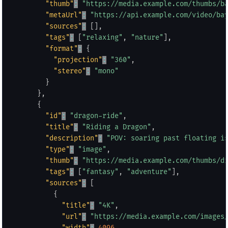
"thumb"
:
"https://media.example.com/thumbs/b
"metaUrl"
:
"https://api.example.com/video/ba
"sources"
:
[
]
,
"tags"
:
[
"relaxing"
,
"nature"
]
,
"format"
:
{
"projection"
:
"360"
,
"stereo"
:
"mono"
}
}
,
{
"id"
:
"dragon-ride"
,
"title"
:
"Riding a Dragon"
,
"description"
:
"POV: soaring past floating i
"type"
:
"image"
,
"thumb"
:
"https://media.example.com/thumbs/d
"tags"
:
[
"fantasy"
,
"adventure"
]
,
"sources"
:
[
{
"title"
:
"4K"
,
"url"
:
"https://media.example.com/images
"width"
:
4096
,