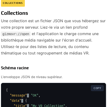
COLLECTIONS
Collections
Une collection est un fichier JSON que vous hébergez sur
votre propre serveur. Liez-le via un lien profond
et l'application le charge comme une
gizmovr://open
bibliothèque média navigable sur l'écran d'accueil.
Utilisez-le pour des listes de lecture, du contenu
thématique ou tout regroupement de médias VR.
Schéma racine
L'enveloppe JSON de niveau supérieur.
COPY
{
"message"
:
"OK"
,
"data"
:
{
"title"
:
"My VR Collection"
,