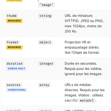
"image"
URL de miniature
thumb
string
(HTTPS). JPEG ou PNG,
REQUIRED
max 1024px, moins de
200 Ko.
Projection VR et
format
object
empaquetage stéréo.
REQUIRED
Voir l'Objet de format.
Durée en secondes.
duration
integer
Requis pour les vidéos,
VIDEOS ONLY
ignoré pour les images.
URLs de médias
sources
array
directes. Requis pour les
CONDITIONAL
images. Vidéos : utilisez
ceci OU
.
metaUrl