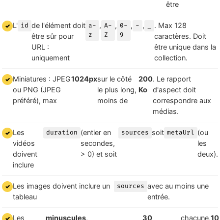
être
L'
de l'élément doit
,
,
,
,
. Max 128
id
a-
A-
0-
-
_
z
Z
9
être sûr pour
caractères. Doit
URL :
être unique dans la
uniquement
collection.
Miniatures : JPEG
1024px
sur le côté
200
. Le rapport
ou PNG (JPEG
le plus long,
Ko
d'aspect doit
préféré), max
moins de
correspondre aux
médias.
Les
(entier en
soit
(ou
duration
sources
metaUrl
vidéos
secondes,
les
doivent
> 0) et soit
deux).
inclure
Les images doivent inclure un
avec au moins une
sources
tableau
entrée.
Les
minuscules
,
30
chacune,
10