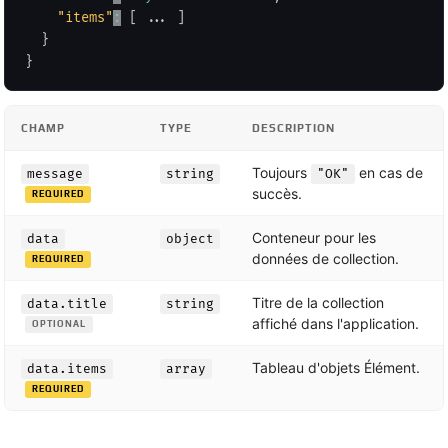
"items"
:
[
 ... 
]
}
}
CHAMP
TYPE
DESCRIPTION
Toujours
en cas de
message
string
"OK"
succès.
REQUIRED
Conteneur pour les
data
object
données de collection.
REQUIRED
Titre de la collection
data.title
string
affiché dans l'application.
OPTIONAL
Tableau d'objets Élément.
data.items
array
REQUIRED