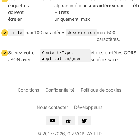
étiquettes
alphanumériques
caractères
max
ét
doivent
+ tirets
être en
uniquement, max
max 100 caractères
max 500
title
description
;
caractères.
Servez votre
et des en-têtes CORS
Content-Type:
application/json
JSON avec
si nécessaire.
Conditions
Confidentialité
Politique de cookies
Nous contacter
Développeurs
© 2017-
2026, GIZMOPLAY LTD