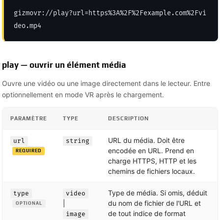
gizmovr://play?url=https%3A%2F%2Fexample.com%2Fvi
deo.mp4
play — ouvrir un élément média
Ouvre une vidéo ou une image directement dans le lecteur. Entre
optionnellement en mode VR après le chargement.
PARAMÈTRE
TYPE
DESCRIPTION
URL du média. Doit être
url
string
encodée en URL. Prend en
REQUIRED
charge HTTPS, HTTP et les
chemins de fichiers locaux.
Type de média. Si omis, déduit
type
video
|
du nom de fichier de l'URL et
OPTIONAL
de tout indice de format
image