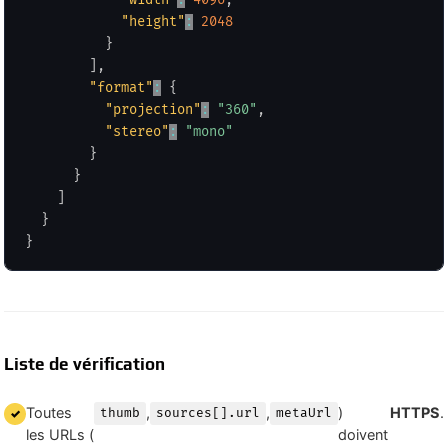
"height"
:
2048
}
]
,
"format"
:
{
"projection"
:
"360"
,
"stereo"
:
"mono"
}
}
]
}
}
Liste de vérification
Toutes
,
,
)
HTTPS
.
thumb
sources[].url
metaUrl
les URLs (
doivent