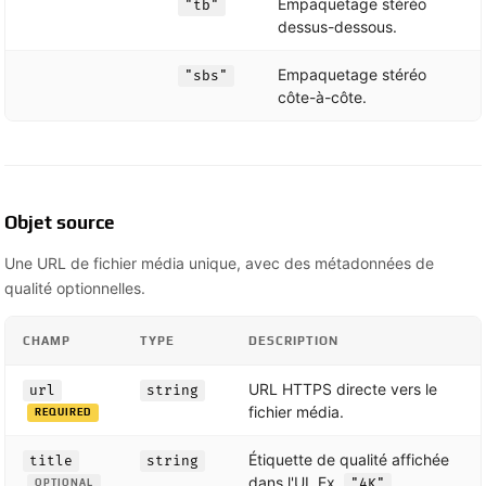
Empaquetage stéréo
"tb"
dessus-dessous.
Empaquetage stéréo
"sbs"
côte-à-côte.
Objet source
Une URL de fichier média unique, avec des métadonnées de
qualité optionnelles.
CHAMP
TYPE
DESCRIPTION
URL HTTPS directe vers le
url
string
fichier média.
REQUIRED
Étiquette de qualité affichée
title
string
dans l'UI. Ex.
,
"4K"
OPTIONAL