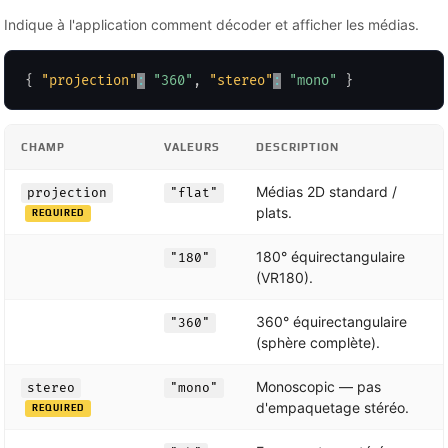
Indique à l'application comment décoder et afficher les médias.
{
"projection"
:
"360"
,
"stereo"
:
"mono"
}
CHAMP
VALEURS
DESCRIPTION
Médias 2D standard /
projection
"flat"
plats.
REQUIRED
180° équirectangulaire
"180"
(VR180).
360° équirectangulaire
"360"
(sphère complète).
Monoscopic — pas
stereo
"mono"
d'empaquetage stéréo.
REQUIRED