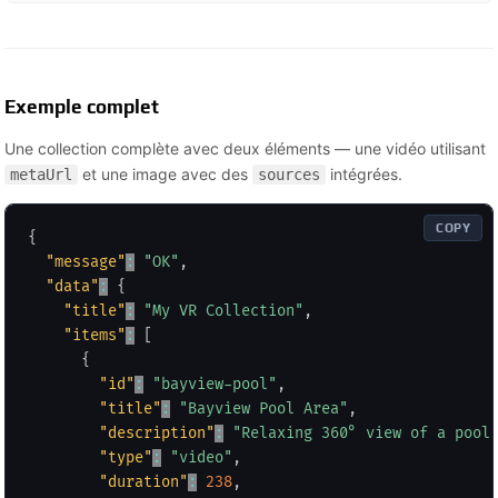
Exemple complet
Une collection complète avec deux éléments — une vidéo utilisant
et une image avec des
intégrées.
metaUrl
sources
COPY
{
"message"
:
"OK"
,
"data"
:
{
"title"
:
"My VR Collection"
,
"items"
:
[
{
"id"
:
"bayview-pool"
,
"title"
:
"Bayview Pool Area"
,
"description"
:
"Relaxing 360° view of a pool
"type"
:
"video"
,
"duration"
:
238
,