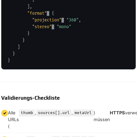
]
,
"format"
:
{
"projection"
:
"360"
,
"stereo"
:
"mono"
}
}
]
}
}
Validierungs-Checkliste
Alle
,
,
)
HTTPS
verwe
thumb
sources[].url
metaUrl
URLs
müssen
(