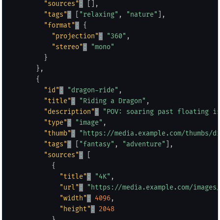
"sources"
:
[
]
,
"tags"
:
[
"relaxing"
,
"nature"
]
,
"format"
:
{
"projection"
:
"360"
,
"stereo"
:
"mono"
}
}
,
{
"id"
:
"dragon-ride"
,
"title"
:
"Riding a Dragon"
,
"description"
:
"POV: soaring past floating i
"type"
:
"image"
,
"thumb"
:
"https://media.example.com/thumbs/d
"tags"
:
[
"fantasy"
,
"adventure"
]
,
"sources"
:
[
{
"title"
:
"4K"
,
"url"
:
"https://media.example.com/images
"width"
:
4096
,
"height"
:
2048
}