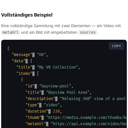
Vollständiges Beispiel
Eine vollständige Sammlung mit zwei Elementen — ein Video mit
und ein Bild mit eingebetteten
.
metaUrl
sources
COPY
{
"message"
:
"OK"
,
"data"
:
{
"title"
:
"My VR Collection"
,
"items"
:
[
{
"id"
:
"bayview-pool"
,
"title"
:
"Bayview Pool Area"
,
"description"
:
"Relaxing 360° view of a pool
"type"
:
"video"
,
"duration"
:
238
,
"thumb"
:
"https://media.example.com/thumbs/b
"metaUrl"
:
"https://api.example.com/video/ba