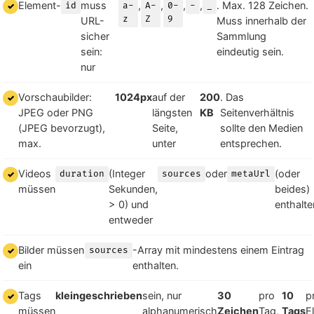
Element-
muss
,
,
,
,
. Max. 128 Zeichen.
id
a-
A-
0-
-
_
z
Z
9
URL-
Muss innerhalb der
sicher
Sammlung
sein:
eindeutig sein.
nur
Vorschaubilder:
1024px
auf der
200
. Das
JPEG oder PNG
längsten
KB
Seitenverhältnis
(JPEG bevorzugt),
Seite,
sollte den Medien
max.
unter
entsprechen.
Videos
(Integer
oder
(oder
duration
sources
metaUrl
müssen
Sekunden,
beides)
> 0) und
enthalte
entweder
Bilder müssen
-Array mit mindestens einem Eintrag
sources
ein
enthalten.
Tags
kleingeschrieben
sein, nur
30
pro
10
p
müssen
alphanumerisch
Zeichen
Tag,
Tags
E