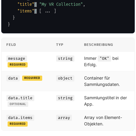
"title"
:
"My VR Collection"
,
"items"
:
[
 ... 
]
}
}
FELD
TYP
BESCHREIBUNG
Immer
bei
message
string
"OK"
Erfolg.
REQUIRED
Container für
data
object
REQUIRED
Sammlungsdaten.
Sammlungstitel in der
data.title
string
App.
OPTIONAL
Array von Element-
data.items
array
Objekten.
REQUIRED