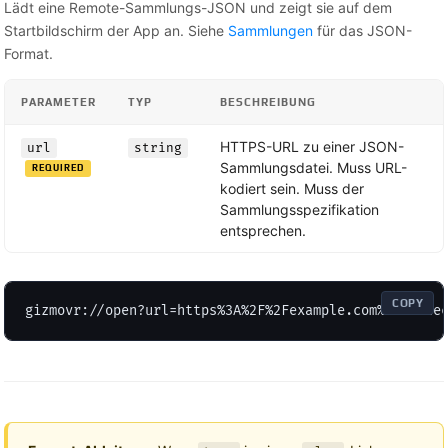
Lädt eine Remote-Sammlungs-JSON und zeigt sie auf dem
Startbildschirm der App an. Siehe
Sammlungen
für das JSON-
Format.
PARAMETER
TYP
BESCHREIBUNG
HTTPS-URL zu einer JSON-
url
string
Sammlungsdatei. Muss URL-
REQUIRED
kodiert sein. Muss der
Sammlungsspezifikation
entsprechen.
COPY
gizmovr://open?url=https%3A%2F%2Fexample.com%2Fcolle