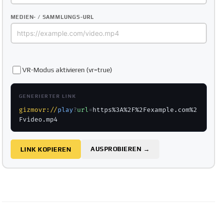
MEDIEN- / SAMMLUNGS-URL
VR-Modus aktivieren (vr=true)
GENERIERTER LINK
gizmovr://
play
?
url
=
https%3A%2F%2Fexample.com%2
Fvideo.mp4
AUSPROBIEREN →
LINK KOPIEREN