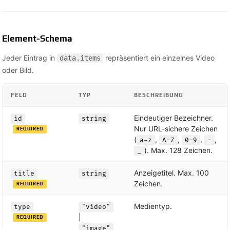
Element-Schema
Jeder Eintrag in
repräsentiert ein einzelnes Video
data.items
oder Bild.
FELD
TYP
BESCHREIBUNG
Eindeutiger Bezeichner.
id
string
Nur URL-sichere Zeichen
REQUIRED
(
,
,
,
,
a-z
A-Z
0-9
-
). Max. 128 Zeichen.
_
Anzeigetitel. Max. 100
title
string
Zeichen.
REQUIRED
Medientyp.
type
"video"
|
REQUIRED
"image"