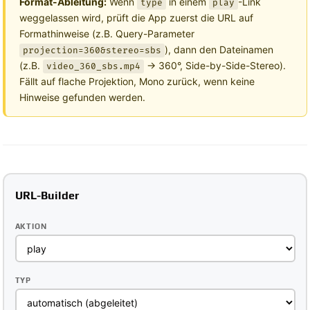
Format-Ableitung:
Wenn
in einem
-Link
type
play
weggelassen wird, prüft die App zuerst die URL auf
Formathinweise (z.B. Query-Parameter
), dann den Dateinamen
projection=360&stereo=sbs
(z.B.
→ 360°, Side-by-Side-Stereo).
video_360_sbs.mp4
Fällt auf flache Projektion, Mono zurück, wenn keine
Hinweise gefunden werden.
URL-Builder
AKTION
TYP