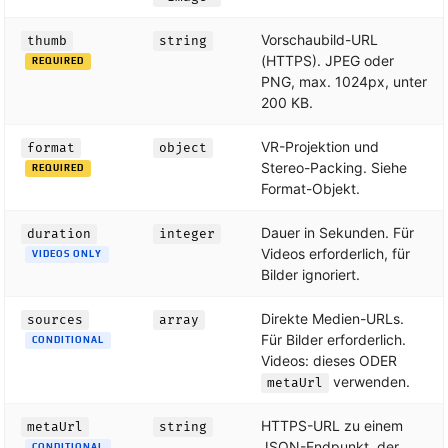
Vorschaubild-URL
thumb
string
(HTTPS). JPEG oder
REQUIRED
PNG, max. 1024px, unter
200 KB.
VR-Projektion und
format
object
Stereo-Packing. Siehe
REQUIRED
Format-Objekt.
Dauer in Sekunden. Für
duration
integer
Videos erforderlich, für
VIDEOS ONLY
Bilder ignoriert.
Direkte Medien-URLs.
sources
array
Für Bilder erforderlich.
CONDITIONAL
Videos: dieses ODER
verwenden.
metaUrl
HTTPS-URL zu einem
metaUrl
string
JSON-Endpunkt, der
CONDITIONAL