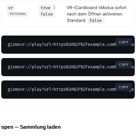
|
VR-(Cardboard-)Modus sofort
vr
true
nach dem Öffnen aktivieren.
false
OPTIONAL
Standard:
.
false
COPY
gizmovr://play?url=https%3A%2F%2Fexample.com%2Fvideo
COPY
gizmovr://play?url=https%3A%2F%2Fexample.com%2Fvideo
COPY
gizmovr://play?url=https%3A%2F%2Fexample.com%2Fimage
open — Sammlung laden