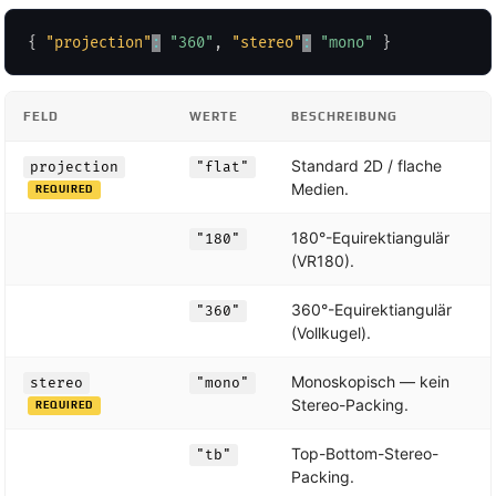
{
"projection"
:
"360"
,
"stereo"
:
"mono"
}
FELD
WERTE
BESCHREIBUNG
Standard 2D / flache
projection
"flat"
Medien.
REQUIRED
180°-Equirektiangulär
"180"
(VR180).
360°-Equirektiangulär
"360"
(Vollkugel).
Monoskopisch — kein
stereo
"mono"
Stereo-Packing.
REQUIRED
Top-Bottom-Stereo-
"tb"
Packing.